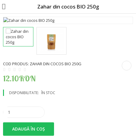
Zahar din cocos BIO 250g
Blog
Voucher cadou
COD PRODUS:
ZAHAR DIN COCOS BIO 250G
De ce Bio-market?
12.10RON
Despre noi
DISPONIBILITATE:
ÎN STOC
Contact
Unturi din nuci 100% naturale
Granola, porridge, fulgi si musli