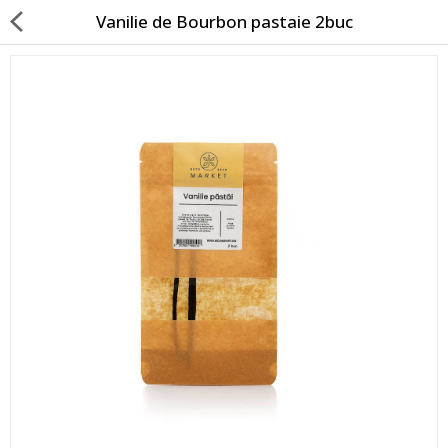
Vanilie de Bourbon pastaie 2buc
Blog
Voucher cadou
De ce Bio-market?
Despre noi
Contact
Unturi din nuci 100% naturale
Granola, porridge, fulgi si musli