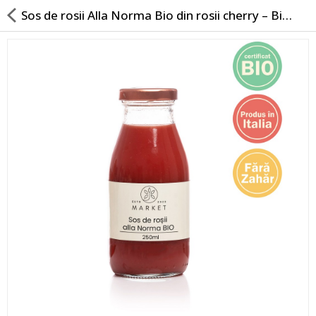
Sos de rosii Alla Norma Bio din rosii cherry – Bio Market
Blog
Voucher cadou
De ce Bio-market?
Despre noi
Contact
Unturi din nuci 100% naturale
Granola, porridge, fulgi si musli