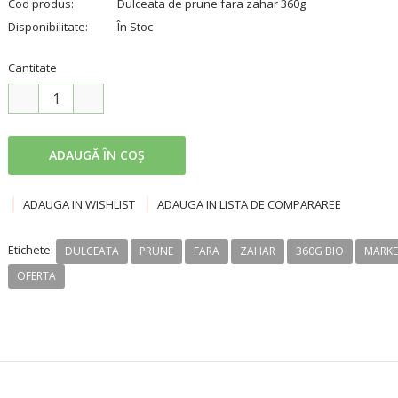
Cod produs:
Dulceata de prune fara zahar 360g
Disponibilitate:
În Stoc
Cantitate
ADAUGA IN WISHLIST
ADAUGA IN LISTA DE COMPARAREE
Etichete:
DULCEATA
PRUNE
FARA
ZAHAR
360G BIO
MARKE
OFERTA