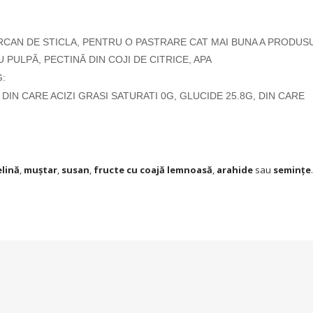
RCAN DE STICLA, PENTRU O PASTRARE CAT MAI BUNA A PRODUSU
 PULPĂ, PECTINĂ DIN COJI DE CITRICE, APA
G:
DIN CARE ACIZI GRASI SATURATI 0G, GLUCIDE 25.8G, DIN CARE
elină
,
muștar
,
susan
,
fructe cu coajă lemnoasă
,
arahide
sau
semințe
.